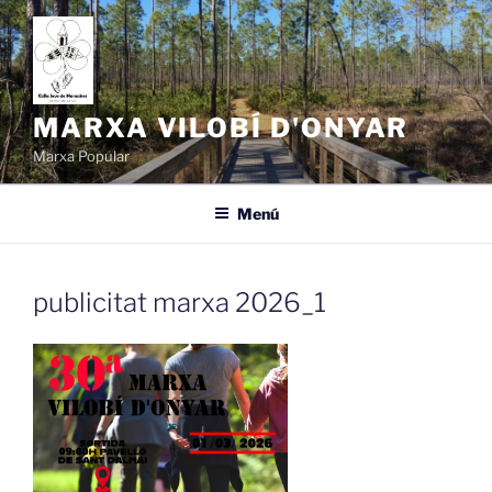
Vés
al
contingut
MARXA VILOBÍ D'ONYAR
Marxa Popular
Menú
publicitat marxa 2026_1