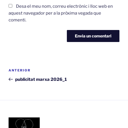
Desa el meu nom, correu electrònic i lloc web en
aquest navegador per a la pròxima vegada que
comenti.
Navegació
Entrada
ANTERIOR
d'entrades
anterior
publicitat marxa 2026_1