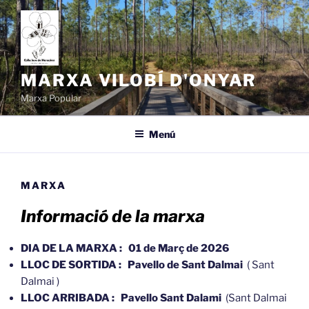
Vés
al
contingut
MARXA VILOBÍ D'ONYAR
Marxa Popular
Menú
MARXA
Informació de la marxa
DIA DE LA MARXA : 01 de Març de 2026
LLOC DE SORTIDA : Pavello de Sant Dalmai
( Sant
Dalmai )
LLOC ARRIBADA : Pavello Sant Dalami
(Sant Dalmai