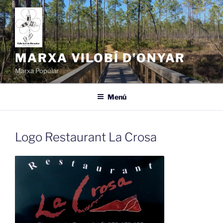
Vés
al
contingut
MARXA VILOBÍ D'ONYAR
Marxa Popular
Menú
Logo Restaurant La Crosa