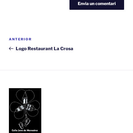
Navegació
Entrada
ANTERIOR
d'entrades
anterior
Logo Restaurant La Crosa