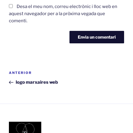
Desa el meu nom, correu electrònic i lloc web en
aquest navegador per a la pròxima vegada que
comenti.
Navegació
Entrada
ANTERIOR
d'entrades
anterior
logo marxaires web