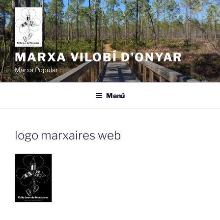
Vés
al
contingut
MARXA VILOBÍ D'ONYAR
Marxa Popular
Menú
logo marxaires web