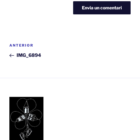
Navegació
Entrada
ANTERIOR
d'entrades
anterior
IMG_6894