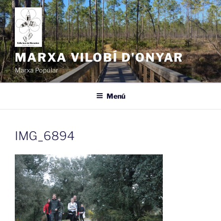
Vés
al
contingut
MARXA VILOBÍ D'ONYAR
Marxa Popular
Menú
IMG_6894