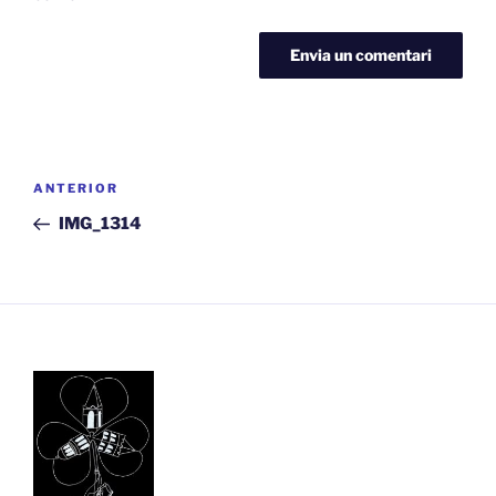
Navegació
Entrada
ANTERIOR
d'entrades
anterior
IMG_1314