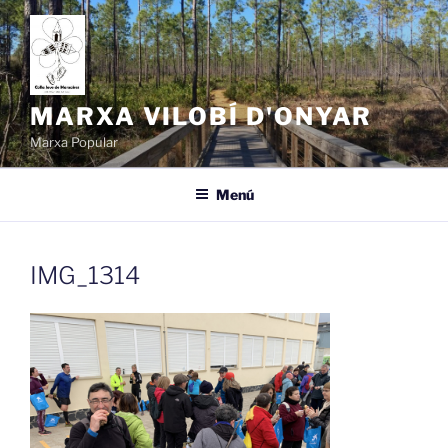
Vés
al
contingut
MARXA VILOBÍ D'ONYAR
Marxa Popular
Menú
IMG_1314