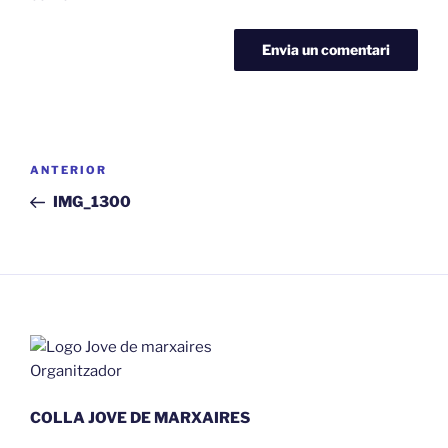
Navegació
Entrada
ANTERIOR
d'entrades
anterior
IMG_1300
Organitzador
COLLA JOVE DE MARXAIRES