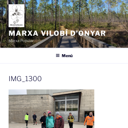
Vés
al
contingut
MARXA VILOBÍ D'ONYAR
Marxa Popular
Menú
IMG_1300