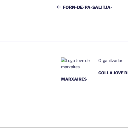
d'entrades
anterior
FORN-DE-PA-SALITJA-
Organitzador
COLLA JOVE D
MARXAIRES