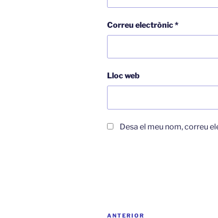
Correu electrònic
*
Lloc web
Desa el meu nom, correu el
Navegació
Entrada
ANTERIOR