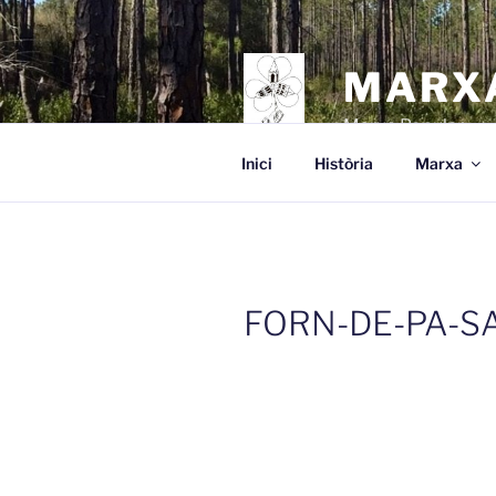
Vés
al
contingut
MARXA
Marxa Popular
Inici
Història
Marxa
FORN-DE-PA-SA