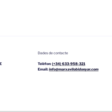
Dades de contacte
E
Telèfon:
(+34) 633-958-321
Email:
info@marxavilobidonyar.com