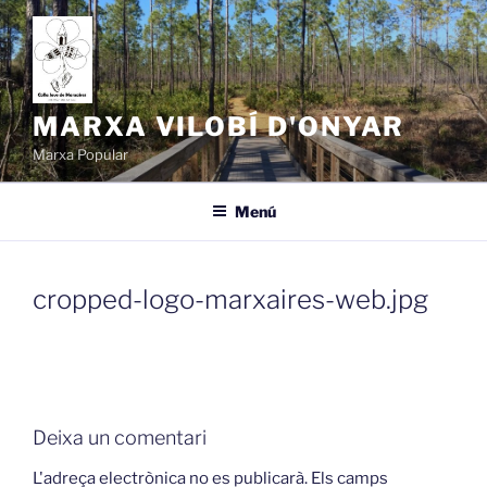
Vés
al
contingut
MARXA VILOBÍ D'ONYAR
Marxa Popular
Menú
cropped-logo-marxaires-web.jpg
Deixa un comentari
L'adreça electrònica no es publicarà.
Els camps