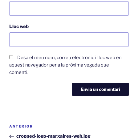
Lloc web
Desa el meu nom, correu electrònic i lloc web en
aquest navegador per a la pròxima vegada que
comenti.
Navegació
Entrada
ANTERIOR
d'entrades
anterior
cropped-logo-marxaires-web.jpg