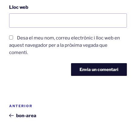
Lloc web
Desa el meu nom, correu electrònic i lloc web en
aquest navegador per a la pròxima vegada que
comenti.
Navegació
Entrada
ANTERIOR
d'entrades
anterior
bon-area