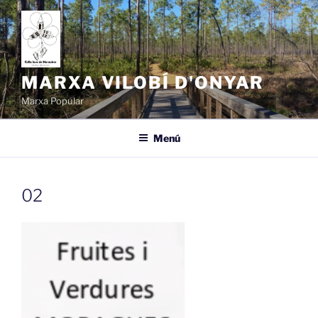
Vés
al
contingut
MARXA VILOBÍ D'ONYAR
Marxa Popular
Menú
02